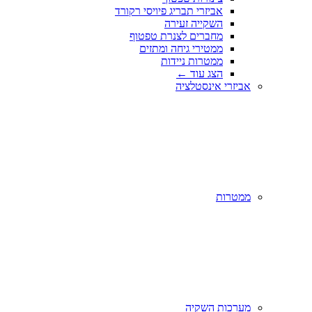
אביזרי תבריג פיויסי רקורד
השקייה זעירה
מחברים לצנרת טפטוף
ממטירי גיחה ומתזים
ממטרות ניידות
הצג עוד
←
אביזרי אינסטלציה
ממטרות
מערכות השקיה