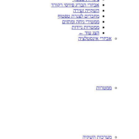
אביזרי תבריג פיויסי רקורד
השקייה זעירה
מחברים לצנרת טפטוף
ממטירי גיחה ומתזים
ממטרות ניידות
הצג עוד
←
אביזרי אינסטלציה
ממטרות
מערכות השקיה