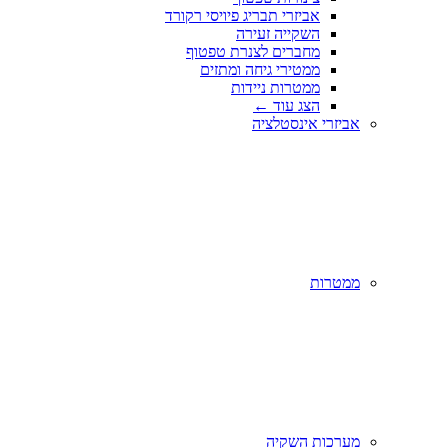
אביזרי תבריג פיויסי רקורד
השקייה זעירה
מחברים לצנרת טפטוף
ממטירי גיחה ומתזים
ממטרות ניידות
הצג עוד
←
אביזרי אינסטלציה
ממטרות
מערכות השקיה