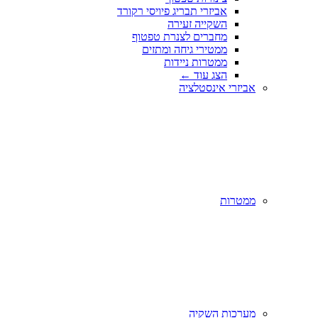
אביזרי תבריג פיויסי רקורד
השקייה זעירה
מחברים לצנרת טפטוף
ממטירי גיחה ומתזים
ממטרות ניידות
הצג עוד
←
אביזרי אינסטלציה
ממטרות
מערכות השקיה