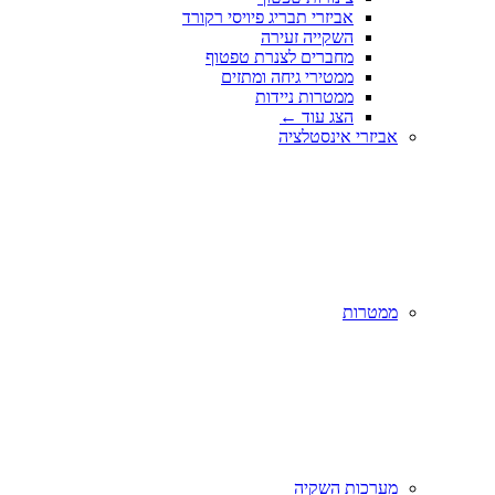
אביזרי תבריג פיויסי רקורד
השקייה זעירה
מחברים לצנרת טפטוף
ממטירי גיחה ומתזים
ממטרות ניידות
הצג עוד
←
אביזרי אינסטלציה
ממטרות
מערכות השקיה