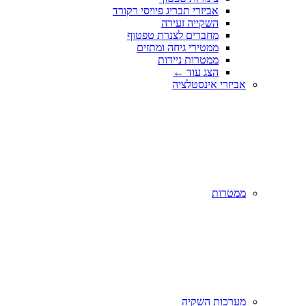
אביזרי תבריג פיויסי רקורד
השקייה זעירה
מחברים לצנרת טפטוף
ממטירי גיחה ומתזים
ממטרות ניידות
הצג עוד
←
אביזרי אינסטלציה
ממטרות
מערכות השקיה