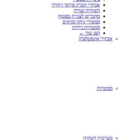
אביזרי תבריג פיויסי רקורד
השקייה זעירה
מחברים לצנרת טפטוף
ממטירי גיחה ומתזים
ממטרות ניידות
הצג עוד
←
אביזרי אינסטלציה
ממטרות
מערכות השקיה