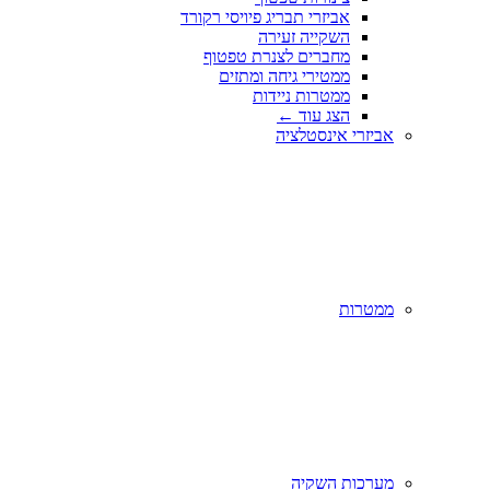
אביזרי תבריג פיויסי רקורד
השקייה זעירה
מחברים לצנרת טפטוף
ממטירי גיחה ומתזים
ממטרות ניידות
הצג עוד
←
אביזרי אינסטלציה
ממטרות
מערכות השקיה