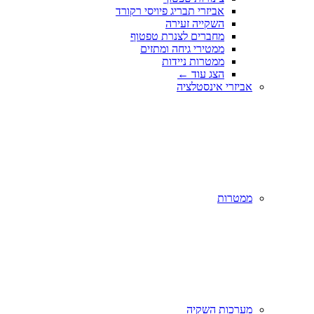
אביזרי תבריג פיויסי רקורד
השקייה זעירה
מחברים לצנרת טפטוף
ממטירי גיחה ומתזים
ממטרות ניידות
הצג עוד
←
אביזרי אינסטלציה
ממטרות
מערכות השקיה