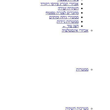
אביזרי תבריג פיויסי רקורד
השקייה זעירה
מחברים לצנרת טפטוף
ממטירי גיחה ומתזים
ממטרות ניידות
הצג עוד
←
אביזרי אינסטלציה
ממטרות
מערכות השקיה