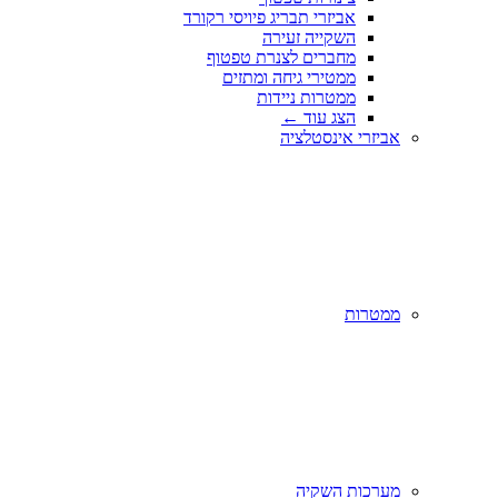
אביזרי תבריג פיויסי רקורד
השקייה זעירה
מחברים לצנרת טפטוף
ממטירי גיחה ומתזים
ממטרות ניידות
הצג עוד
←
אביזרי אינסטלציה
ממטרות
מערכות השקיה