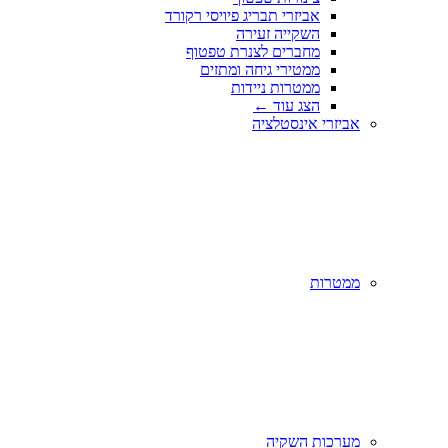
אביזרי תבריג פיויסי רקורד
השקייה זעירה
מחברים לצנרת טפטוף
ממטירי גיחה ומתזים
ממטרות ניידות
הצג עוד
←
אביזרי אינסטלציה
ממטרות
מערכות השקיה