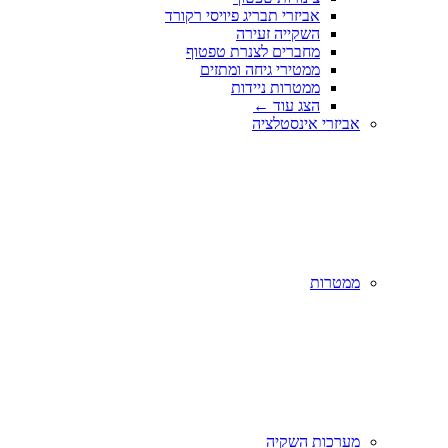
אביזרי תבריג פיויסי רקורד
השקייה זעירה
מחברים לצנרת טפטוף
ממטירי גיחה ומתזים
ממטרות ניידות
הצג עוד
←
אביזרי אינסטלציה
ממטרות
מערכות השקיה